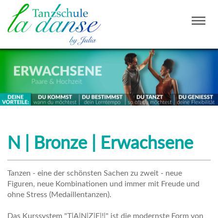
Togg
navig
N | Bronze | Erwachsene
Tanzen - eine der schönsten Sachen zu zweit - neue
Figuren, neue Kombinationen und immer mit Freude und
ohne Stress (Medaillentanzen).
Das Kurssystem "T|A|N|Z|E|!|" ist die modernste Form von