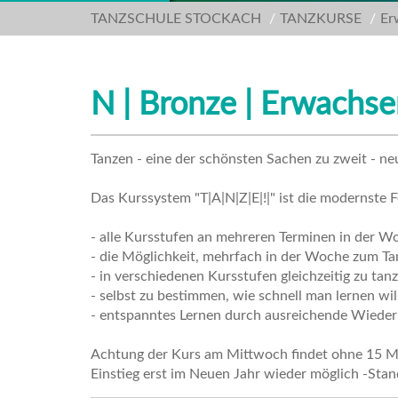
TANZSCHULE STOCKACH
TANZKURSE
Er
N | Bronze | Erwachs
Tanzen - eine der schönsten Sachen zu zweit - n
Das Kurssystem "T|A|N|Z|E|!|" ist die modernste F
- alle Kursstufen an mehreren Terminen in der W
- die Möglichkeit, mehrfach in der Woche zum T
- in verschiedenen Kursstufen gleichzeitig zu tan
- selbst zu bestimmen, wie schnell man lernen wil
- entspanntes Lernen durch ausreichende Wiede
Achtung der Kurs am Mittwoch findet ohne 15 Mi
Einstieg erst im Neuen Jahr wieder möglich -Sta