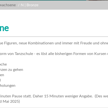
wachsene
N | Bronze
ene
eue Figuren, neue Kombinationen und immer mit Freude und ohne 
orm von Tanzschule - es löst alle bisherigen Formen von Kursen 
oche
anzen zu gehen
zen
l
rholungen
nuten Pause statt. Daher 15 Minuten weniger Angabe. (Des we
nd Mai 2025)