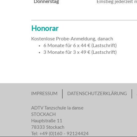
Donnerstag
Einstieg jederzeit 
Honorar
Kostenlose Probe-Anmeldung, danach
6 Monate für 6 x 44 € (Lastschrift)
3 Monate für 3 x 49 € (Lastschrift)
IMPRESSUM
DATENSCHUTZERKLÄRUNG
ADTV Tanzschule la danse
STOCKACH
Hauptstraße 11
78333 Stockach
Tel: +49 (0)160 - 92124424